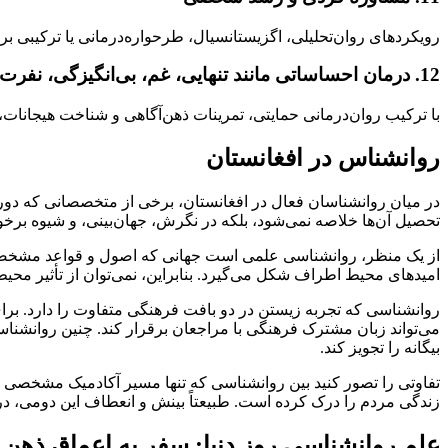
رویکردهای روان‌تحلیلی، اگزیستانسیال، طرحواره‌درمانی یا ترکیبی ب
12. درمان احساساتی مانند تنهایی، غم، بی‌انگیزگی، نفرت و خشم
با ترکیب روان‌درمانی حمایتی، تمرینات ذهن‌آگاهی و شناخت هیجان
روانشناس در افغانستان
در میان روانشناسان فعال در افغانستان، برخی از متخصصانی که دوره‌
تحصیل آن‌ها خلاصه نمی‌شود، بلکه در نگرش، جهان‌بینی، و شیوه برخ
از یک منظر، روانشناسی علمی است جهانی که اصول و قواعد مشخصی دارد
امیدهای محیط اطراف شکل می‌گیرد. بنابراین، نمی‌توان از تأثیر م
روانشناسی که تجربه زیستن در دو بافت فرهنگی متفاوت را دارد. برای
می‌تواند زبان مشترک فرهنگی با مراجعان برقرار کند. چنین روانشناسی
بیگانه را تجویز کند.
تفاوتی را تصور کنید بین روانشناسی که تنها مسیر آکادمیک مشخصی ر
زندگی مردم را درک کرده است. طبیعتاً بینش و انعطاف این دومی، در ف
علم روانشناسی روز دنیا: سفر به اعماق ذهن