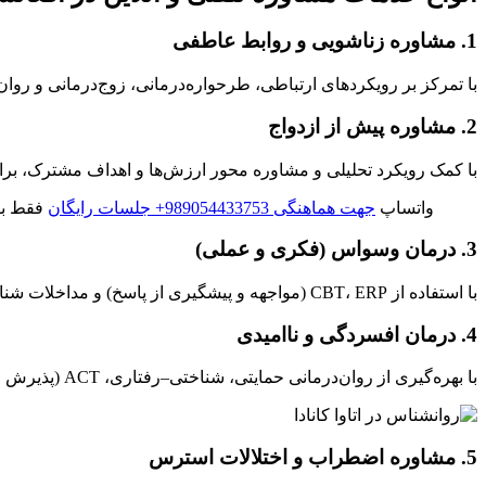
1. مشاوره زناشویی و روابط عاطفی
با تمرکز بر رویکردهای ارتباطی، طرحواره‌درمانی، زوج‌درمانی و روان‌درمانی شناختی–رفتاری (CBT) برای بهبود رابطه زوجین،
2. مشاوره پیش از ازدواج
با کمک رویکرد تحلیلی و مشاوره محور ارزش‌ها و اهداف مشترک، بر
واتساپ
جهت هماهنگی 989054433753+ جلسات رایگان
فقط بر
3. درمان وسواس (فکری و عملی)
با استفاده از CBT، ERP (مواجهه و پیشگیری از پاسخ) و مداخلات شناختی برای کاهش افکار وسواسی، رفتارهای تکراری و اضطراب وابسته.
4. درمان افسردگی و ناامیدی
با بهره‌گیری از روان‌درمانی حمایتی، شناختی–رفتاری، ACT (پذیرش و تعهد) و درمان‌های مبتنی بر ذهن‌آگاهی برای کاهش افکار منفی، افزایش انرژی و بازگشت امید به زندگی.
5. مشاوره اضطراب و اختلالات استرس