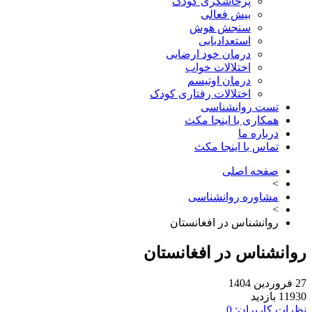
پرخاشگری کودک
بیش فعالی
سنجش هوش
استعدادیابی
درمان خود ارضایی
اختلالات خواب
درمان اوتیسم
اختلالات رفتاری کودک
تست روانشناسی
همکاری با اینجا مکث
درباره ما
تماس با اینجا مکث
صفحه اصلی
>
مشاوره روانشناسی
>
روانشناس در افغانستان
روانشناس در افغانستان
27 فروردین 1404
11930 بازدید
نظرات کاربران: 0