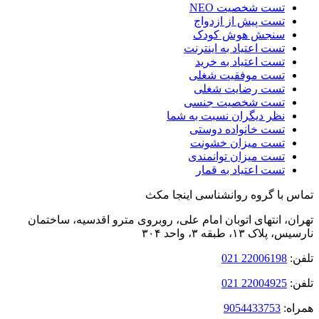
تست شخصیت NEO
تست پیش از ازدواج
سنجش هوش کودک
تست اعتیاد به اینترنت
تست اعتیاد به خرید
تست موفقیت شغلی
تست رضایت شغلی
تست شخصیت جنسی
نظر دیگران نسبت به شما
تست خانواده دوستی
تست میزان خشونت
تست میزان توانمندی
تست اعتیاد به قمار
 با گروه روانشناسی اینجا مکث
ن، انتهای اتوبان امام‌ علی، روبروی مترو اقدسیه، ساختمان
لاک ۱۳، طبقه ۳، واحد ۳۰۴
:
22006198 021
:
22004925 021
ه:
9054433753