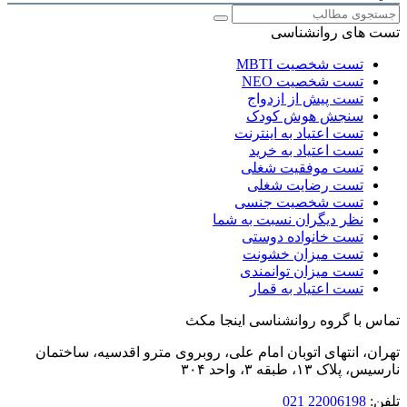
 های روانشناسی
تست شخصیت MBTI
تست شخصیت NEO
تست پیش از ازدواج
سنجش هوش کودک
تست اعتیاد به اینترنت
تست اعتیاد به خرید
تست موفقیت شغلی
تست رضایت شغلی
تست شخصیت جنسی
نظر دیگران نسبت به شما
تست خانواده دوستی
تست میزان خشونت
تست میزان توانمندی
تست اعتیاد به قمار
 با گروه روانشناسی اینجا مکث
ن، انتهای اتوبان امام‌ علی، روبروی مترو اقدسیه، ساختمان
لاک ۱۳، طبقه ۳، واحد ۳۰۴
:
22006198 021