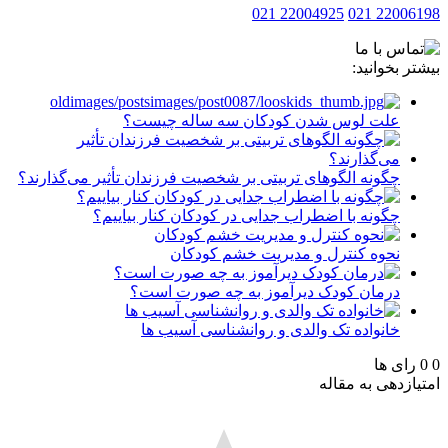
22004925 021
2200619
ر بخوانید:
علت لوس شدن کودکان سه ساله چیست؟
چگونه الگوهای تربیتی بر شخصیت فرزندان تأثیر می‌گذارند؟
چگونه با اضطراب جدایی در کودکان کنار بیاییم؟
نحوه کنترل و مدیریت خشم کودکان
درمان کودک دیرآموز به چه صورت است؟
خانواده تک والدی و روانشناسی آسیب ها
رای ها
ازدهی به مقاله