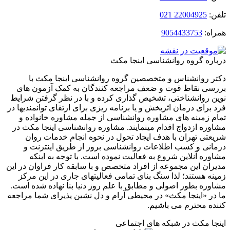
:
22004925 021
ه:
9054433753
ره گروه روانشناسی اینجا مکث
 روانشناس و متخصصین گروه روانشناسی اینجا مکث با
ی نقاط قوت و ضعف مراجعه کنندگان به کمک آزمون های
 روانشناختی، تشخیص گذاری کرده و با در نظر گرفتن شرایط
برای درمان اثربخش و یا برنامه ریزی برای ارتقای توانمندیها در
 زمینه های مشاوره روانشناسی از جمله مشاوره خانواده و
ره ازدواج اقدام مینمایند. مشاوره روانشناسی اینجا مکث در
تی تهران با هدف ایجاد تحول در نحوه انجام خدمات روان
نی و کسب اطلاعات روانشناسی بروز از طریق اینترنت و
ره آنلاین شروع به فعالیت نموده است. با توجه به اینکه
ان این مجموعه از افراد متخصص و با سابقه کار فراوان در این
ه هستند؛ لذا سنگ بنای تمامی فعالیتهای جاری در این مرکز
ره بطور اصولی و مطابق با علم روز دنیا بنا نهاده شده است.
ر «اینجا مکث» در محیطی آرام و دل نشین پذیرای شما مراجعه
ه محترم می باشیم.
ا مکث در شبکه های اجتماعی