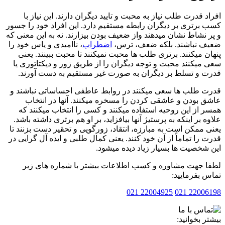
د قدرت طلب نیاز به محبت و تایید دیگران دارند. این نیاز با
برتری بر دیگران رابطه مستقیم دارد. این افراد خود را جسور
 نشاط نشان میدهند واز ضعیف بودن بیزارند. نه به این معنی که
ف نباشند. بلکه ضعف، ترس،
اضطراب
، ناامیدی و یاس خود را
ن میکنند. برتری طلب ها محبت نمیکنند تا محبت ببینند. یعنی
میکنند محبت و توجه دیگران را از طریق زور و دیکتاتوری یا
 و تسلط بر دیگران به صورت غیر مستقیم به دست آورند.
 طلب ها سعی میکنند در روابط عاطفی احساساتی نباشند و
 بودن و عاشقی کردن را مسخره میکنند. آنها در انتخاب
 از این روحیه استفاده میکنند و کسی را انتخاب میکنند که
ه بر اینکه به پرستیژ آنها بیافزاید، بر او هم برتری داشته باشد.
 ممکن است به مبارزه، انتقاد، زورگویی و تحقیر دست بزنند تا
 را تماماً از آن خود کنند. یعنی کمال طلبی و ایده آل گرایی در
شخصیت ها بسیار زیاد دیده میشود.
 جهت مشاوره و کسب اطلاعات بیشتر با شماره های زیر
 بفرمایید:
22004925 021
2200619
ر بخوانید: