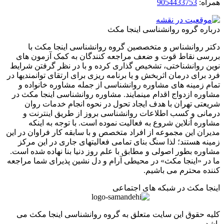
ه:
9054433753
ره گروه روانشناسی اینجا مکث
 روانشناس و متخصصین گروه روانشناسی اینجا مکث با
ی نقاط قوت و ضعف مراجعه کنندگان به کمک آزمون های
 روانشناختی، تشخیص گذاری کرده و با در نظر گرفتن شرایط
برای درمان اثربخش و یا برنامه ریزی برای ارتقای توانمندیها در
 زمینه های مشاوره روانشناسی از جمله مشاوره خانواده و
ره ازدواج اقدام مینمایند. مشاوره روانشناسی اینجا مکث در
تی تهران با هدف ایجاد تحول در نحوه انجام خدمات روان
نی و کسب اطلاعات روانشناسی بروز از طریق اینترنت و
ره آنلاین شروع به فعالیت نموده است. با توجه به اینکه
ان این مجموعه از افراد متخصص و با سابقه کار فراوان در این
ه هستند؛ لذا سنگ بنای تمامی فعالیتهای جاری در این مرکز
ره بطور اصولی و مطابق با علم روز دنیا بنا نهاده شده است.
ر «اینجا مکث» در محیطی آرام و دل نشین پذیرای شما مراجعه
ه محترم می باشیم.
ا مکث در شبکه های اجتماعی
 حقوق این سایت متعلق به گروه روانشناسی اینجا مکث می
.