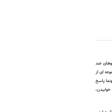
ردگی غیرطبیعی» به درمان با MAOI بهتر از داروهای ضد
عه ای از
از انواع افسردگی به MAOI ها بهتر از دارونما پاسخ
وابیدن،