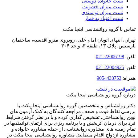
تست خانواده دوستی
تست میزان خشونت
تست میزان توانمندی
تست اعتیاد به قمار
 با گروه روانشناسی اینجا مکث
ن، انتهای اتوبان امام‌ علی، روبروی مترو اقدسیه، ساختمان
لاک ۱۳، طبقه ۳، واحد ۳۰۴
:
22006198 021
:
22004925 021
ه:
9054433753
ره گروه روانشناسی اینجا مکث
 روانشناس و متخصصین گروه روانشناسی اینجا مکث با
ی نقاط قوت و ضعف مراجعه کنندگان به کمک آزمون های
 روانشناختی، تشخیص گذاری کرده و با در نظر گرفتن شرایط
برای درمان اثربخش و یا برنامه ریزی برای ارتقای توانمندیها در
 زمینه های مشاوره روانشناسی از جمله مشاوره خانواده و
ره ازدواج اقدام مینمایند. مشاوره روانشناسی اینجا مکث در