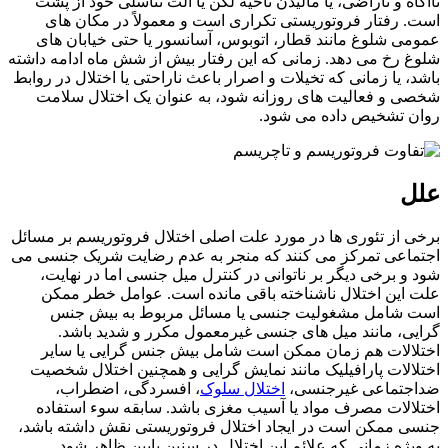
اه و ناراضی، یا مالیدن ناحیه لگن یا آلت تناسلی خود از پشت
 رفتار فروتوریستی تکراری است و معمولاً در مکان های
ی شلوغ مانند قطار، اتوبوس، آسانسور یا حتی خیابان های
 رخ می دهد. زمانی که این رفتار بیش از شش ماه ادامه داشته
، یا زمانی که تخیلات و اصرار باعث ناراحتی یا اختلال در روابط
 و فعالیت های روزانه شود، به عنوان یک اختلال سلامت
 تشخیص داده می شود.
ل
 از تئوری ها در مورد علت اصلی اختلال فروتوریسم بر مسائل
اعی تمرکز می کنند که منجر به عدم رضایت شریک جنسی می
و برخی دیگر بر ناتوانی در کنترل میل جنسی اما در نهایت،
این اختلال ناشناخته باقی مانده است. عوامل خطر ممکن
 شامل مشغولیت جنسی یا مسائل مربوط به بیش جنس
ی، مانند میل های جنسی غیرمعمول مکرر و شدید باشد.
الات هم زمان ممکن است شامل بیش جنس گرایی یا سایر
الات پارافیلیک مانند نمایش گرایی و همچنین اختلال شخصیت
جتماعی غیرجنسی،
اختلال سلوک
، افسردگی، اضطراب،
الات مصرف مواد یا آسیب مغزی باشد. سابقه سوء استفاده
 ممکن است در ایجاد اختلال فروتوریستی نقش داشته باشد،
یژه زمانی که علائم این اختلال در سنین پایین ظاهر شود.