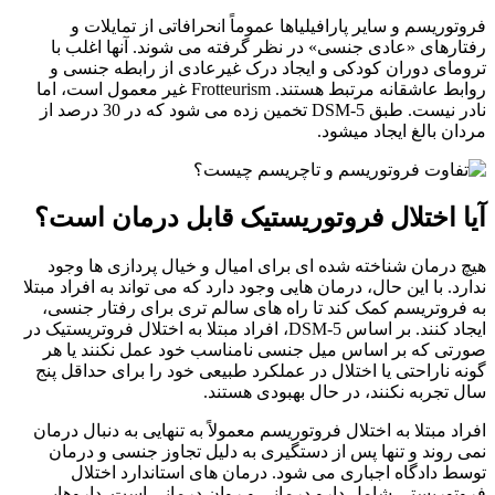
وریسم و سایر پارافیلیاها عموماً انحرافاتی از تمایلات و
رهای «عادی جنسی» در نظر گرفته می شوند. آنها اغلب با
ای دوران کودکی و ایجاد درک غیرعادی از رابطه جنسی و
روابط عاشقانه مرتبط هستند. Frotteurism غیر معمول است، اما
نادر نیست. طبق DSM-5 تخمین زده می شود که در 30 درصد از
ن بالغ ایجاد میشود.
 اختلال فروتوریستیک قابل درمان است؟
درمان شناخته شده ای برای امیال و خیال پردازی ها وجود
د. با این حال، درمان هایی وجود دارد که می تواند به افراد مبتلا
روتریسم کمک کند تا راه های سالم تری برای رفتار جنسی،
ایجاد کنند. بر اساس DSM-5، افراد مبتلا به اختلال فروتریستیک در
ی که بر اساس میل جنسی نامناسب خود عمل نکنند یا هر
 ناراحتی یا اختلال در عملکرد طبیعی خود را برای حداقل پنج
تجربه نکنند، در حال بهبودی هستند.
د مبتلا به اختلال فروتوریسم معمولاً به تنهایی به دنبال درمان
روند و تنها پس از دستگیری به دلیل تجاوز جنسی و درمان
 دادگاه اجباری می شود. درمان های استاندارد اختلال
وریستی شامل دارو درمانی و روان درمانی است. داروهایی