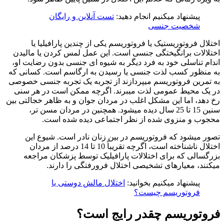
پیشنهاد میکنیم انجام دهید:
تست آنلاین و رایگان
شخصیت جنسی
ال فروتوریستیک یا فروتوریسم یکی از چندین پارافیلیا یا
الات برانگیختگی جنسی است. این عمل لمس کردن یا مالیدن
م تناسلی خود به فرد دیگر به شیوه ای جنسی بدون رضایت او،
نظور کسب لذت جنسی یا رسیدن به ارگاسم است. کسانی که
مرین فروتوریسم میپردازند از تجربه یک تجربه جنسی خصوصی
ک محیط عمومی لذت میبرند. اگرچه ممکن است در هر سنی
هد، اما این مشکل اغلب در مردان جوان و به ظاهر خجالتی بین
سنین 15 تا 25 سال دیده میشود. همچنین در مردان مسن تر،
ب و منزوی شده از نظر اجتماعی دیده شده است.
 میشود که فروتوریسم در بین زنان نادر است. شیوع این
اختلال ناشناخته است، اگرچه تقریباً 10 تا 14 درصد از مردان
سالی که برای اختلالات پارافیلیک توسط پزشکان مراجعه
ند، معیارهای تشخیصی اختلال فرورفتگی را دارند.
پیشنهاد میکنیم بخوانید:
اختلال مالش دوستی یا
فروتوریسم چیست؟
توریسم چقدر رایج است؟