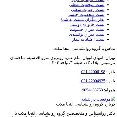
تست موفقیت شغلی
تست رضایت شغلی
تست شخصیت جنسی
نظر دیگران نسبت به شما
تست خانواده دوستی
تست میزان خشونت
تست میزان توانمندی
تست اعتیاد به قمار
 با گروه روانشناسی اینجا مکث
ن، انتهای اتوبان امام‌ علی، روبروی مترو اقدسیه، ساختمان
لاک ۱۳، طبقه ۳، واحد ۳۰۴
:
22006198 021
:
22004925 021
ه:
9054433753
ره گروه روانشناسی اینجا مکث
 روانشناس و متخصصین گروه روانشناسی اینجا مکث با