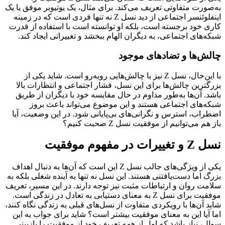
ورت متفاوتی تعریف می‌کند. برای مثال، یک یوتیوبر موفق یا یک
اینفلوئنسر اجتماعی از دید نسل Z نه تنها فردی است که در زمینه
 خود برجسته است، بلکه او توانسته است با استفاده از قدرت
‌های اجتماعی، به دیگران الهام ببخشد و تغییراتی ایجاد کند.
ش‌ها و تضادهای موجود
با این‌حال، نسل Z نیز با چالش‌هایی روبه‌رو است. شاید یکی از
ترین چالش‌ها برای این نسل، فشار اجتماعی و انتظارات بالا
. آن‌ها به‌طور مداوم در حال مقایسه خود با دیگران از طریق
‌های اجتماعی هستند و این موضوع می‌تواند باعث بروز
اب، استرس و نگرانی‌های بی‌پایانی شود. در این وضعیت، آیا
م می‌توانیم از موفقیت نسل Z صحبت کنیم؟
 در مفهوم موفقیت
یکی از ویژگی‌های جالب نسل Z این است که آن‌ها به دنبال اهداف
 اما دست‌یافتنی هستند. این نسل نه تنها به آینده شغلی بلکه به
ت روان و ارتباطات مثبت نیز توجه دارند. در این مسیر، تعریف
موفقیت برای نسل Z به معنای دستیابی به تعادل در زندگی است.
 آن‌ها با رویکردی متفاوت از نسل‌های قبلی به زندگی نگاه کنند،
آیا این به معنای موفقیت بیشتر است؟ شاید برای جواب به این
، نیاز باشد که اول از همه تعریف خود از موفقیت را بازبینی