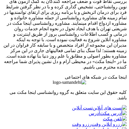
ی نقاط قوت و ضعف مراجعه کنندگان به کمک آزمون های
 روانشناختی، تشخیص گذاری کرده و با در نظر گرفتن شرایط
برای درمان اثربخش و یا برنامه ریزی برای ارتقای توانمندیها در
 زمینه های مشاوره روانشناسی از جمله مشاوره خانواده و
ره ازدواج اقدام مینمایند. مشاوره روانشناسی اینجا مکث در
تی تهران با هدف ایجاد تحول در نحوه انجام خدمات روان
نی و کسب اطلاعات روانشناسی بروز از طریق اینترنت و
ره آنلاین شروع به فعالیت نموده است. با توجه به اینکه
ان این مجموعه از افراد متخصص و با سابقه کار فراوان در این
ه هستند؛ لذا سنگ بنای تمامی فعالیتهای جاری در این مرکز
ره بطور اصولی و مطابق با علم روز دنیا بنا نهاده شده است.
ر «اینجا مکث» در محیطی آرام و دل نشین پذیرای شما مراجعه
ه محترم می باشیم.
ا مکث در شبکه های اجتماعی
 حقوق این سایت متعلق به گروه روانشناسی اینجا مکث می
.
تست آنلاین
آدرس
رزرو وقت