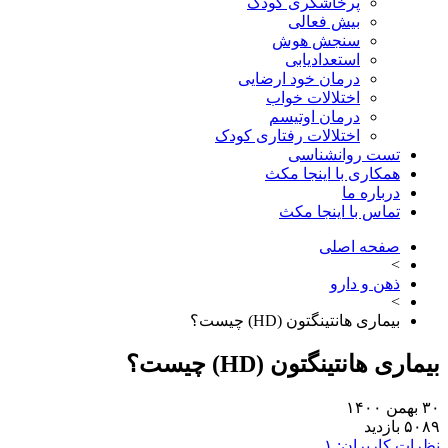
پرخاشگری کودک
بیش فعالی
سنجش هوش
استعدادیابی
درمان خود ارضایی
اختلالات خواب
درمان اوتیسم
اختلالات رفتاری کودک
تست روانشناسی
همکاری با اینجا مکث
درباره ما
تماس با اینجا مکث
صفحه اصلی
>
ذهن و دارو
>
بیماری هانتینگتون (HD) چیست؟
ری هانتینگتون (HD) چیست؟
دید
ت کاربران: ۱