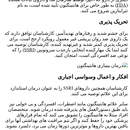
F
) به طور خاص برای هانتینگتون تأیید شده است، به نام
بنازین شروع می کنند.
یک پذیری
 خشم شدید و رفتارهای تهدیدآمیز، کارشناسان توافق دارند که
اروی ضد روان پریشی غیر معمول رویکرد ارجح است. برای
ک پذیری کمتر شدید و غیرتهدید کننده، کارشناسان توصیه می
 ابتدا یک مهارکننده انتخابی بازجذب سروتونین (
SSRI
) را که
 ضد افسردگی است، امتحان کنید.
ار و اعمال وسواسی اجباری
کارشناسان همچنین داروهای SSRI را به عنوان درمان استاندارد
 این علائم توصیه می کنند.
 علائم هانتینگتون مانند اضطراب، افسردگی و بی خوابی نیز
 طبق دستورالعمل های پذیرفته شده درمان شوند. متخصصان
د مبتلا به هانتینگتون را تشویق می کنند که تمام قرارهای
ی خود را حفظ کنند و اگر تیم مراقبت های بهداشتی آنها برای
ن بهترین داروها و موثرترین دوزها زمان می برد، دلسرد نشوند.