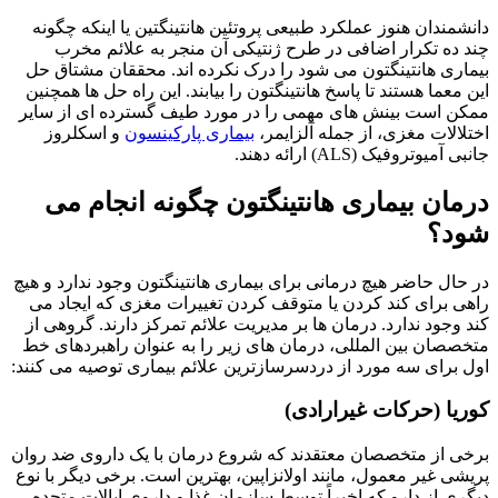
مندان هنوز عملکرد طبیعی پروتئین هانتینگتین یا اینکه چگونه
ده تکرار اضافی در طرح ژنتیکی آن منجر به علائم مخرب
ری هانتینگتون می شود را درک نکرده اند. محققان مشتاق حل
معما هستند تا پاسخ هانتینگتون را بیابند. این راه حل ها همچنین
 است بینش های مهمی را در مورد طیف گسترده ای از سایر
الات مغزی، از جمله آلزایمر،
بیماری پارکینسون
و اسکلروز
میوتروفیک (ALS) ارائه دهند.
ان بیماری هانتینگتون چگونه انجام می
د؟
ال حاضر هیچ درمانی برای بیماری هانتینگتون وجود ندارد و هیچ
 برای کند کردن یا متوقف کردن تغییرات مغزی که ایجاد می
وجود ندارد. درمان ها بر مدیریت علائم تمرکز دارند. گروهی از
صان بین المللی، درمان های زیر را به عنوان راهبردهای خط
برای سه مورد از دردسرسازترین علائم بیماری توصیه می کنند:
یا (حرکات غیرارادی)
 از متخصصان معتقدند که شروع درمان با یک داروی ضد روان
ی غیر معمول، مانند اولانزاپین، بهترین است. برخی دیگر با نوع
ی از دارو که اخیراً توسط سازمان غذا و داروی ایالات متحده