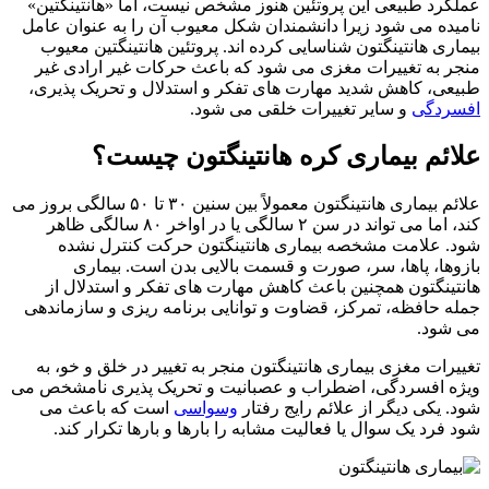
رد طبیعی این پروتئین هنوز مشخص نیست، اما «هانتینگتین»
ده می شود زیرا دانشمندان شکل معیوب آن را به عنوان عامل
ری هانتینگتون شناسایی کرده اند. پروتئین هانتینگتین معیوب
 به تغییرات مغزی می شود که باعث حرکات غیر ارادی غیر
ی، کاهش شدید مهارت های تفکر و استدلال و تحریک پذیری،
ردگی
و سایر تغییرات خلقی می شود.
ئم بیماری کره هانتینگتون چیست؟
علائم بیماری هانتینگتون معمولاً بین سنین ۳۰ تا ۵۰ سالگی بروز می
کند، اما می تواند در سن ۲ سالگی یا در اواخر ۸۰ سالگی ظاهر
 علامت مشخصه بیماری هانتینگتون حرکت کنترل نشده
ها، پاها، سر، صورت و قسمت بالایی بدن است. بیماری
ینگتون همچنین باعث کاهش مهارت های تفکر و استدلال از
 حافظه، تمرکز، قضاوت و توانایی برنامه ریزی و سازماندهی
شود.
رات مغزی بیماری هانتینگتون منجر به تغییر در خلق و خو، به
 افسردگی، اضطراب و عصبانیت و تحریک پذیری نامشخص می
 یکی دیگر از علائم رایج رفتار
وسواسی
است که باعث می
فرد یک سوال یا فعالیت مشابه را بارها و بارها تکرار کند.