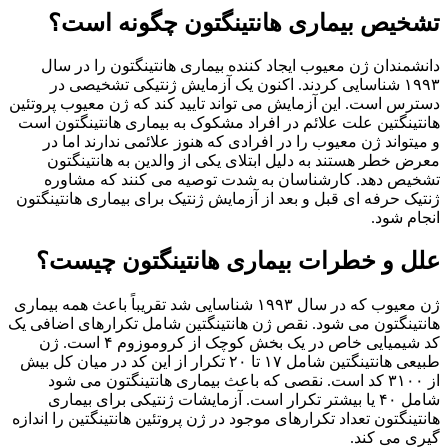
یص بیماری هانتینگتون چگونه است؟
مندان ژن معیوب ایجاد کننده بیماری هانتینگتون را در سال
۱۹۹۳ شناسایی کردند. اکنون یک آزمایش ژنتیکی تشخیصی در
س است. این آزمایش می تواند تایید کند که ژن معیوب پروتئین
ینگتین علت علائم در افراد مشکوک به بیماری هانتینگتون است
تواند ژن معیوب را در افرادی که هنوز علائمی ندارند اما در
 خطر هستند به دلیل ابتلای یکی از والدین به هانتینگتون
ص دهد. کارشناسان به شدت توصیه می کنند که مشاوره
ک حرفه ای قبل و بعد از آزمایش ژنتیک برای بیماری هانتینگتون
م شود.
 و خطرات بیماری هانتینگتون چیست؟
ژن معیوب که در سال ۱۹۹۳ شناسایی شد تقریباً باعث همه بیماری
ینگتون می شود. نقص ژن هانتینگتین شامل تکرارهای اضافی یک
کد شیمیایی خاص در یک بخش کوچک از کروموزوم ۴ است. ژن
طبیعی هانتینگتین شامل ۱۷ تا ۲۰ تکرار از این کد در میان کل بیش
از ۳۱۰۰ کد است. نقصی که باعث بیماری هانتینگتون می شود
شامل ۴۰ یا بیشتر تکرار است. آزمایشات ژنتیکی برای بیماری
ینگتون تعداد تکرارهای موجود در ژن پروتئین هانتینگتین را اندازه
 می کند.