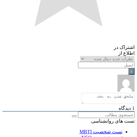
اک در
ع از
گاه
 های روانشناسی
تست شخصیت MBTI