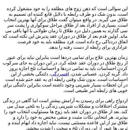
سوالی است که ذهن زوج های مطلقه را به خود مشغول کرده
 بدون شک دو طرف رابطه با دلایل قانع کننده ای تصمیم به
 می گیرند. در واقع میتوان گفت طلاق برای آنها بهترین انتخاب
 بسیاری از افراد بعد از طلاق مراحل سوگواری را پشت سر
گذارند به همین دلیل درد طلاق تا زمان طولانی با آنها باقی می
. اولین قدم بعد از طلاق در دوران عقد پذیرش این نکته است که
ق دردناکی رخ داده است. فرد مطلقه باید به خود فرصت
اری برای رابطه از دست رفته را بدهد.
 بهترین علاج برای تمامی دردها است بنابراین نباید برای عبور
نج طلاق در دوران عقد عجله کرد. در این دوران به جای سرکوب
 احساسات باید به تمامی دردها و احساسات تلخ اجازه بروز
 گریه کردن، عصبانی شدن،
افسردگی
، دلتنگی بخشی از این
سات است. بدون شک وقتی رابطه ای به عقد ختم شده است
ن لحظات بسیار شیرینی وجود داشته است بنابراین دلتنگی برای
 های رابطه امر طبیعی است.
اج راهی برای رسیدن به آرامش بیشتر است اما گاهی در زندگی
ک اختلافات و مشکلات شیرینی زندگی را به تلخی مبدل می
 بعد از طلاق در دوران عقد باید زوج ها مسئولیت انتخاب خود را
رند. هر انتخابی نکات مثبت و منفی مختص به خود را دارد و
 نیز از این قاعده مستثنی نیست. نباید اجازه داد ابهام آینده و
ها عبور از این دوران تلخ و سخت را شدت ببخشد.