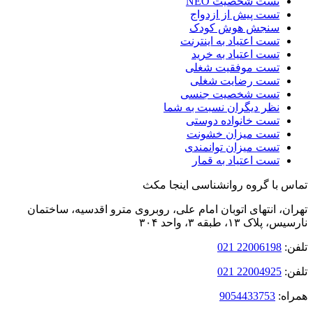
تست شخصیت NEO
تست پیش از ازدواج
سنجش هوش کودک
تست اعتیاد به اینترنت
تست اعتیاد به خرید
تست موفقیت شغلی
تست رضایت شغلی
تست شخصیت جنسی
نظر دیگران نسبت به شما
تست خانواده دوستی
تست میزان خشونت
تست میزان توانمندی
تست اعتیاد به قمار
 با گروه روانشناسی اینجا مکث
ن، انتهای اتوبان امام‌ علی، روبروی مترو اقدسیه، ساختمان
لاک ۱۳، طبقه ۳، واحد ۳۰۴
:
22006198 021
:
22004925 021
ه:
9054433753