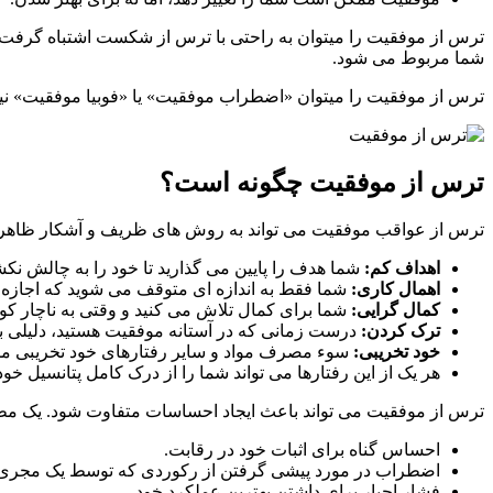
ترس از موفقیت را میتوان به راحتی با ترس از شکست اشتباه گرفت زیرا
شما مربوط می شود.
ترس از موفقیت را میتوان «اضطراب موفقیت» یا «فوبیا موفقیت» نیز 
ترس از موفقیت چگونه است؟
ترس از عواقب موفقیت می تواند به روش های ظریف و آشکار ظاهر ش
اهداف کم:
شما هدف را پایین می گذارید تا خود را به چالش نکش
اهمال کاری:
شما فقط به اندازه ای متوقف می شوید که اجازه د
کمال گرایی:
شما برای کمال تلاش می کنید و وقتی به ناچار کوت
ترک کردن:
درست زمانی که در آستانه موفقیت هستید، دلیلی برا
خود تخریبی:
سوء مصرف مواد و سایر رفتارهای خود تخریبی مم
هر یک از این رفتارها می تواند شما را از درک کامل پتانسیل خود ب
ترس از موفقیت می تواند باعث ایجاد احساسات متفاوت شود. یک مطالعه در سال 2001 در مورد این موضوع شامل ورزشکاران و هنرمندانی بود 
احساس گناه برای اثبات خود در رقابت.
اضطراب در مورد پیشی گرفتن از رکوردی که توسط یک مجری 
فشار اجبار برای داشتن بهترین عملکرد خود.