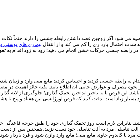
صیه می شود اگر زوجین قصد داشتن رابطه جنسی را دارند حتماً نکات مه
ه شدت احتمال بارداری را کم می کند و از انتقال
بیماری های پوستی و 
که در رابطه جنسی حرکات خشن انجام می دهید؛ زود به زود اقدام به تعو
قدام به رابطه جنسی کردید و احساس کردید مایع منی وارد واژنتان ش
نحوه مصرف و عوارض جانبی آن اطلاع یابید. نکته حائز اهمیت در م
شد. این قرص با به تاخیر انداختن تخمک گذاری؛ جلوگیری از لانه گذا
د بسیار زیاد است. دقت کنید که قرص اورژانسی بین هفتاد و پنج تا هشت
د. بنابراین لازم است روز تخمک گذاری خود را طبق چرخه قاعدگی خود
آلت تناسلی مرد به آلت تناسلی خود دست نزنید. همچنین پس از دست زد
 مرد یا کاندوم حاوی مایع منی؛ مایع وارد واژن شود و فرد باردار شود