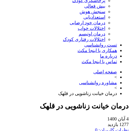
پرخاشگری کودک
بیش فعالی
سنجش هوش
استعدادیابی
درمان خود ارضایی
اختلالات خواب
درمان اوتیسم
اختلالات رفتاری کودک
تست روانشناسی
همکاری با اینجا مکث
درباره ما
تماس با اینجا مکث
صفحه اصلی
>
مشاوره روانشناسی
>
درمان خیانت زناشویی در قلهک
درمان خیانت زناشویی در قلهک
4 آبان 1400
1277 بازدید
نظرات کاربران: 0