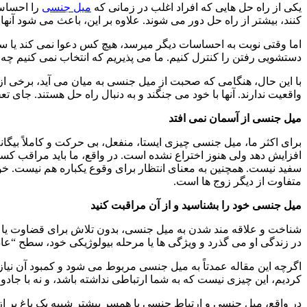
یکی از راه حل هایی که افراد اغلب در زمانی که
میل جنسی
را احساس 
کنند، بیشتر از راه حل دور می شوند. علاوه بر این، باعث می شود آنه
اما وقتی نوبت به احساسات دیگر میرسد، هیچ کس دعوا نمی کند یا سعی ن
دستشویی رفتن را کنترل کنیم. ما می پذیریم که انتخاب نمی کنیم چه 
با این حال، هنگامی که صحبت از میل جنسی به میان می آید، برخی از ا
واقعیت ندارند. آنها با خود می جنگند و به دنبال راه حل هستند. جای 
میل جنسی از آسمان نمی افتد
برای اکثر ما، میل جنسی چیزی ایستا، منفعل، بی حرکت و کاملاً بی
افزایش دهد ولی هنوز اختراع نشده است. در واقع، ما باید مراقب کس
سفید نیست. همچنین به معنای انتظار برای وقوع یکباره هم نیست. خو
متفاوت از دیگر زوج ها است.
میل جنسی خود را بشناسید و از آن مراقبت کنید
شناخت و علاقه مند شدن به میل جنسی، بدون تلاش برای قضاوت یا کنت
در زندگی او می گذرد و ویژگی ها یا مرحله بیولوژیکی خود، سطح “عاد
اگرچه این مقاله عمدتاً به میل جنسی مربوط می شود و کمبود آن نیا
کردیم، این چیزی نیست که به شما ارتباطی نداشته باشد، و نه با جادو ات
در واقع، میل جنسی و ارتباط جنسی با همسر بیشتر شبیه یک باغ پر