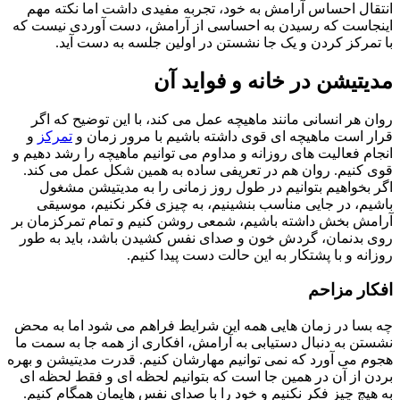
ال احساس آرامش به خود، تجربه مفیدی داشت اما نکته مهم
است که رسیدن به احساسی از آرامش، دست آوردی نیست که
مرکز کردن و یک جا نشستن در اولین جلسه به دست آید.
تیشن در خانه و فواید آن
 هر انسانی مانند ماهیچه عمل می کند، با این توضیح که اگر
 است ماهیچه ای قوی داشته باشیم با مرور زمان و
تمرکز
و
م فعالیت های روزانه و مداوم می توانیم ماهیچه را رشد دهیم و
کنیم. روان هم در تعریفی ساده به همین شکل عمل می کند.
بخواهیم بتوانیم در طول روز زمانی را به مدیتیشن مشغول
م، در جایی مناسب بنشینیم، به چیزی فکر نکنیم، موسیقی
ش بخش داشته باشیم، شمعی روشن کنیم و تمام تمرکزمان بر
بدنمان، گردش خون و صدای نفس کشیدن باشد، باید به طور
نه و با پشتکار به این حالت دست پیدا کنیم.
ار مزاحم
سا در زمان هایی همه این شرایط فراهم می شود اما به محض
ن به دنبال دستیابی به آرامش، افکاری از همه جا به سمت ما
 می آورد که نمی توانیم مهارشان کنیم. قدرت مدیتیشن و بهره
 از آن در همین جا است که بتوانیم لحظه ای و فقط لحظه ای
یچ چیز فکر نکنیم و خود را با صدای نفس هایمان همگام کنیم.