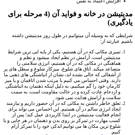
افزایش اعتماد به نفس
مدیتیشن در خانه و فواید آن (4 مرحله برای
گیری)
طی که به وسیله آن میتوانیم در طول روز مدیتیشن داشته
م عبارتند از:
تمیزی مکانی که در آن هستیم، یکی از پایه ایی ترین شرایط
مدیتیشن است. آرامش در نظم ایجاد میشود و نظم و
هماهنگی در مکانی که در آن هستیم، انرژی سلامتی را
متصاعد میکند. اتاق های شلوغ، میزکار شلوغ و سطل های پر
از آشغالی که خالی نشده اند، نشان از انباشتگی های ذهنی ما
دارند. وقتی احساس می کنیم با مرتب شدن اتاقمان و یا میز
کارمان خود را گم میکنیم، به دلیل اینکه ذهنمان به انباشتگی
و ازدحام عادت کرده و در حالت مقاومت است، به سمت
سلامت و آرامش هدایت نمی شود.
تعلق خاطر داشتن به مکانی که در آن حضور داریم و نیازمند
ایجاد انرژی سالم در آن هستیم. این احساس می تواند برای
انجام فعالیت مدیتیشن در ابتدا کاربردی عمل کند؛ پس از
کسب مهارت در تمرکز بر روی بدن و ذهنمان در هر جایی و یا
شلوغ ترین مکان ها می توانیم اندکی خود را با تمرکز آرام
کنیم.