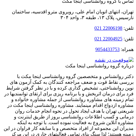
 با گروه روانشناسی اینجا مکث
ن، انتهای اتوبان امام‌ علی، روبروی مترو اقدسیه، ساختمان
لاک ۱۳، طبقه ۳، واحد ۳۰۴
:
22006198 021
:
22004925 021
ه:
9054433753
ره گروه روانشناسی اینجا مکث
 روانشناس و متخصصین گروه روانشناسی اینجا مکث با
ی نقاط قوت و ضعف مراجعه کنندگان به کمک آزمون های
 روانشناختی، تشخیص گذاری کرده و با در نظر گرفتن شرایط
برای درمان اثربخش و یا برنامه ریزی برای ارتقای توانمندیها در
 زمینه های مشاوره روانشناسی از جمله مشاوره خانواده و
ره ازدواج اقدام مینمایند. مشاوره روانشناسی اینجا مکث در
تی تهران با هدف ایجاد تحول در نحوه انجام خدمات روان
نی و کسب اطلاعات روانشناسی بروز از طریق اینترنت و
ره آنلاین شروع به فعالیت نموده است. با توجه به اینکه
ان این مجموعه از افراد متخصص و با سابقه کار فراوان در این
ه هستند؛ لذا سنگ بنای تمامی فعالیتهای جاری در این مرکز