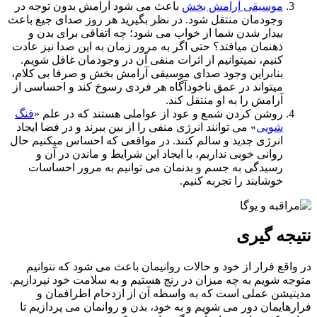
موسیقی آرامش بخش
باعث می شود آرامش بدون توجه در
وجودمان منتقل شود. در نظر بگیرید هر روز صدای جیغ باعث
بیدار شدن شما از خواب می شود؛ چه اتفاقی برای بدن و
ذهنمان میافتد؟ حتی اگر به مرور زمان به این صدا نیز عادت
کنیم، نمیتوانیم از اثرات منفی آن در وجودمان غافل شویم.
بنابراین وجود صدای موسیقی آرامش بخش و صرفا بی کلام،
میتواند در عمق ناخودآگاه هر فردی رسوخ کند و احساسی از
آرامش را به او منتقل کند.
روشن کردن شمع و عود از عواملی هستند که در علم «
فنگ
شویی
» می توانند انرژی منفی را از بین ببرند و در فضا ایجاد
انرژی جدید و سالم کنند. در مواقعی که احساس میکنیم حال
روانی خوبی نداریم، با ایجاد این شرایط و ماندن در آن و
رسیدگی به جسم و بدنمان می توانیم به مرور احساسات
خوشایند را تجربه کنیم.
جه گیری
اقع فرار از خود و حالات روانیمان باعث می شود که نتوانیم
ه شویم به چه میزان در رنج هستیم و به سلامت خود نپردازیم.
یشن عملی است که به واسطه آن از ازدحام اطرافمان و
هایمان دور می شویم و به خود، بدن و روانمان می پردازیم تا