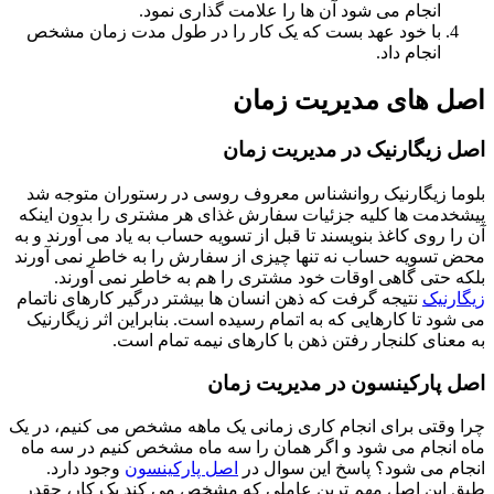
انجام می شود آن ها را علامت گذاری نمود.
با خود عهد بست که یک کار را در طول مدت زمان مشخص
انجام داد.
ل های مدیریت زمان
 زیگارنیک در مدیریت زمان
ا زیگارنیک روانشناس معروف روسی در رستوران متوجه شد
دمت ها کلیه جزئیات سفارش غذای هر مشتری را بدون اینکه
ا روی کاغذ بنویسند تا قبل از تسویه حساب به یاد می آورند و به
تسویه حساب نه تنها چیزی از سفارش را به خاطر نمی آورند
 حتی گاهی اوقات خود مشتری را هم به خاطر نمی آورند.
رنیک
نتیجه گرفت که ذهن انسان ها بیشتر درگیر کارهای ناتمام
ود تا کارهایی که به اتمام رسیده است. بنابراین اثر زیگارنیک
عنای کلنجار رفتن ذهن با کارهای نیمه تمام است.
 پارکینسون در مدیریت زمان
وقتی برای انجام کاری زمانی یک ماهه مشخص می کنیم، در یک
انجام می شود و اگر همان را سه ماه مشخص کنیم در سه ماه
م می شود؟ پاسخ این سوال در
اصل پارکینسون
وجود دارد.
این اصل مهم ترین عاملی که مشخص می کند یک کار، چقدر