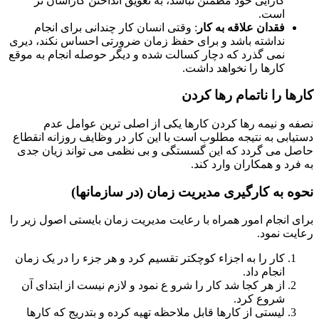
کارایی خود مطمئن نباشد، به تعویق انداختن کارآسان تر
است.
فقدان علاقه به کار
: وقتی انسان کار چندانی برای انجام
نداشته باشد و برای حفظ زمان ضرورتی احساس نکند، دیری
نمی گذرد که دچار کسالت شده و دیگر حوصله انجام به موقع
کارها را نخواهد داشت.
ا را ناتمام رها کردن
 و نیمه رها کردن کارها یکی از اصلی ترین عوامل عدم
ابی به نتیجه مطلوب است با این کار در وظایف روزانه انقطاع
 می گردد که این گسستگی و بی نظمی می تواند زیان جدی
رد و همکاران وارد کند.
ه به کارگیری مدیریت زمان (در سازمانها)
 انجام امور همراه با رعایت مدیریت زمان بایستی اصول زیر را
ت نمود.
کار را به اجزاء کوچکتر تقسیم کرد و هر جزء را در یک زمان
انجام داد.
از هر کجا شد کار را شرو ع نمود و لازم نیست از ابتدای آن
شروع کرد.
لیستی از کارها قابل ملاحظه تهیه کرده و بتدریج که کارها