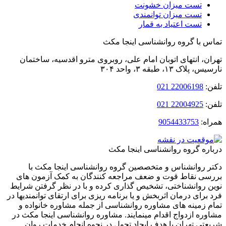
تست میزان خشونت
تست میزان توانمندی
تست اعتیاد به قمار
 با گروه روانشناسی اینجا مکث
ن، انتهای اتوبان امام‌ علی، روبروی مترو اقدسیه، ساختمان
لاک ۱۳، طبقه ۳، واحد ۳۰۴
:
22006198 021
:
22004925 021
ه:
9054433753
ره گروه روانشناسی اینجا مکث
 روانشناس و متخصصین گروه روانشناسی اینجا مکث با
ی نقاط قوت و ضعف مراجعه کنندگان به کمک آزمون های
 روانشناختی، تشخیص گذاری کرده و با در نظر گرفتن شرایط
برای درمان اثربخش و یا برنامه ریزی برای ارتقای توانمندیها در
 زمینه های مشاوره روانشناسی از جمله مشاوره خانواده و
ره ازدواج اقدام مینمایند. مشاوره روانشناسی اینجا مکث در
تی تهران با هدف ایجاد تحول در نحوه انجام خدمات روان