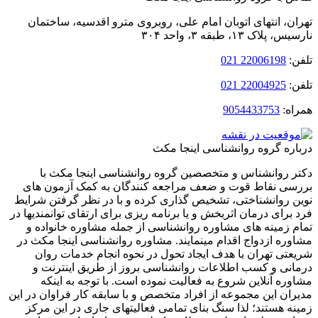
ن، انتهای اتوبان امام‌ علی، روبروی مترو اقدسیه، ساختمان
لاک ۱۳، طبقه ۳، واحد ۳۰۴
:
22006198 021
:
22004925 021
ه:
9054433753
ره گروه روانشناسی اینجا مکث
 روانشناس و متخصصین گروه روانشناسی اینجا مکث با
ی نقاط قوت و ضعف مراجعه کنندگان به کمک آزمون های
 روانشناختی، تشخیص گذاری کرده و با در نظر گرفتن شرایط
برای درمان اثربخش و یا برنامه ریزی برای ارتقای توانمندیها در
 زمینه های مشاوره روانشناسی از جمله مشاوره خانواده و
ره ازدواج اقدام مینمایند. مشاوره روانشناسی اینجا مکث در
تی تهران با هدف ایجاد تحول در نحوه انجام خدمات روان
نی و کسب اطلاعات روانشناسی بروز از طریق اینترنت و
ره آنلاین شروع به فعالیت نموده است. با توجه به اینکه
ان این مجموعه از افراد متخصص و با سابقه کار فراوان در این
ه هستند؛ لذا سنگ بنای تمامی فعالیتهای جاری در این مرکز