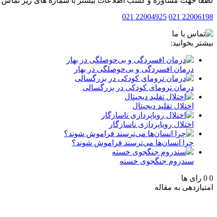
لطفا جهت مشاوره و کسب اطلاعات بیشتر با شماره های زیر تماس بف
22004925 021
22006198 021
بیشتر بخوانید:
درمان افسردگی و بی‌حوصلگی در بهار
درمان ترومای کودکی در بزرگسالی
اختلال تقلید دیجیتال
اختلال رویاپردازی ناسازگار
چرا انسان‌ها می‌ترسند فراموش شوند؟
سندروم جنگجوی خسته
0
0
رای ها
امتیازدهی به مقاله