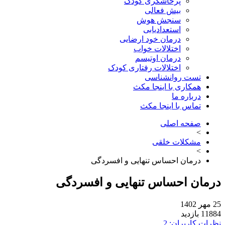
پرخاشگری کودک
بیش فعالی
سنجش هوش
استعدادیابی
درمان خود ارضایی
اختلالات خواب
درمان اوتیسم
اختلالات رفتاری کودک
تست روانشناسی
همکاری با اینجا مکث
درباره ما
تماس با اینجا مکث
صفحه اصلی
>
مشکلات خلقی
>
درمان احساس تنهایی و افسردگی
درمان احساس تنهایی و افسردگی
25 مهر 1402
11884 بازدید
نظرات کاربران: 2