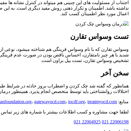
اجتناب از مسئولیت های این چنینی هم میتواند در کنترل نشانه ها مفی
نداشته باشد. اطمینان و تکرار ذهنی روش مفید دیگری است. به این صورت
اعمال مورد نظر اطمینان کسب کند.
تست وسواس تقارن
وسواس تقارن که با نام وسواس قرینگی هم شناخته میشود، نوعی از 
شدید با هر چیز نامتقارن، احساس ناقص بودن در صورت عدم قرینگی
تشخیص وسواس تقارن، تست ییل براون است.
سخن آخر
همانطور که گفته شد چک کردن و اضطراب بروز حادثه در شرایط طبی
اختلالات روانشناختی باید توسط متخصص انجام پذیرد. همینطور درما
منابع:
treatmyocd.com
،
iocdf.org
،
gatewayocd.com
،
anfoundation.org
لطفا جهت مشاوره و کسب اطلاعات بیشتر با شماره های زیر تماس بف
22004925 021
22006198 021