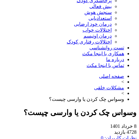
پرخاشگری کودک
بیش فعالی
سنجش هوش
استعدادیابی
درمان خود ارضایی
اختلالات خواب
درمان اوتیسم
اختلالات رفتاری کودک
تست روانشناسی
همکاری با اینجا مکث
درباره ما
تماس با اینجا مکث
صفحه اصلی
>
مشکلات خلقی
>
وسواس چک کردن یا وارسی چیست؟
وسواس چک کردن یا وارسی چیست؟
8 خرداد 1401
4728 بازدید
نظرات کاربران: 0