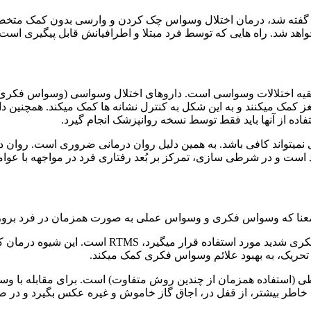
ه شد، درمان اختلال وسواس چک کردن و وارسی بدون کمک متخصص رو
 خواهد شد. راه هایی که توسط فرد مبتلا و اطرافیانش قابل پیگیری است 
یه اختلالات وسواسی است. داروهای اختلال وسواسی (وسواس فکری یا
غز کمک میکنند و به این شکل به کنترل نشانه ها کمک میکند. همچنین
تفاده از آنها باید فقط توسط نسخه روانپزشک انجام گیرد.
 نمیتواند کافی باشد. به همین دلیل روان درمانی ضروری است. روان 
است و در شرطی سازی، تمرکز بر بُعد رفتاری فرد در مواجهه با عو
عنا که وسواس فکری و وسواس عملی به صورت همزمان در فرد بروز پید
درمان دیگری که برای اختلالات شدید وسواسی به خصوص
حریک، به بهبود علائم وسواس فکری کمک میکند.
اطی (استفاده همزمان از چندین روش متفاوت) است. برای مقابله با 
ان خاطر بیشتر، از قفل در، اجاق گاز خاموش و غیره عکس بگیرد و در صو