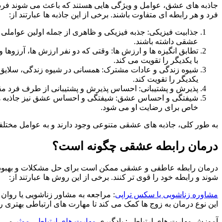
جاذبه های عشق، عوامل و ویژگی هایی هستند که باعث می شوند فردی 
فرد و هر رابطه ای متفاوت باشند. برخی از این جاذبه ها عبارتند از:
جذابیت فیزیکی: جذبه فیزیکی و ظاهری از جمله اولین عواملی
عشقی داشته باشند.
تطابق انگیزه ها و ارزش ها: وقتی که دو نفر ارزش ها، آرزوها 
با یکدیگر را تقویت می کند.
شیوه زندگی و عادات مشترک: همسانی در شیوه زندگی، سلایق، و
یکدیگر را تقویت کند.
پذیرش و پشتیبانی: احساس پذیرش و پشتیبانی از طرف فرد مقاب
شیفتگی و احساس عشق: شیفتگی و احساس عشق نیز جاذبه های
خاص برای رضایت او می شود.
به طور کلی، جاذبه های عشقی متنوعی وجود دارند و به عوامل مختلف
درمان رابطه عشقی چگونه است؟
درمان رابطه عاطفی و عشقی ممکن است برای حل مشکلات و بهبود کی
شوند و رابطه خود را قوی تر کنند. برخی از این روش ها عبارتند از:
مشاوره زناشویی یا سکس تراپی
: مراجعه به مشاور زناشویی یا روان 
این نوع درمان به زوج ها کمک می کند تا مهارت های ارتباطی بهتری را
آموزش مهارت های ارتباطی: یادگیری
مهارت های ارتباطی موثر
می تو