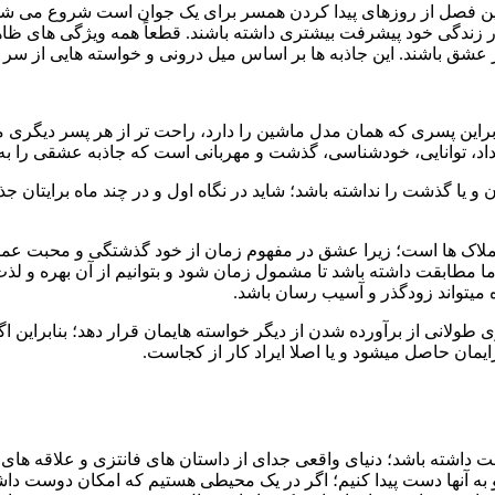
هترین فصل از روزهای پیدا کردن همسر برای یک جوان است شروع می ش
در زندگی خود پیشرفت بیشتری داشته باشند. قطعاً همه ویژگی های 
 عشق باشند. این جاذبه ها بر اساس میل درونی و خواسته هایی از سر (ر
این پسری که همان مدل ماشین را دارد، راحت تر از هر پسر دیگری میتو
، توانایی، خودشناسی، گذشت و مهربانی است که جاذبه عشقی را به 
و یا گذشت را نداشته باشد؛ شاید در نگاه اول و در چند ماه برایتان ج
لاک ها است؛ زیرا عشق در مفهوم زمان از خود گذشتگی و محبت عمیق 
غانه ما مطابقت داشته باشد تا مشمول زمان شود و بتوانیم از آن بهره
زه میتواند زودگذر و آسیب رسان باشد.
ری طولانی از برآورده شدن از دیگر خواسته هایمان قرار دهد؛ بنابراین
مان حاصل میشود و یا اصلا ایراد کار از کجاست.
ت داشته باشد؛ دنیای واقعی جدای از داستان های فانتزی و علاقه های
م و به آنها دست پیدا کنیم؛ اگر در یک محیطی هستیم که امکان دوست د