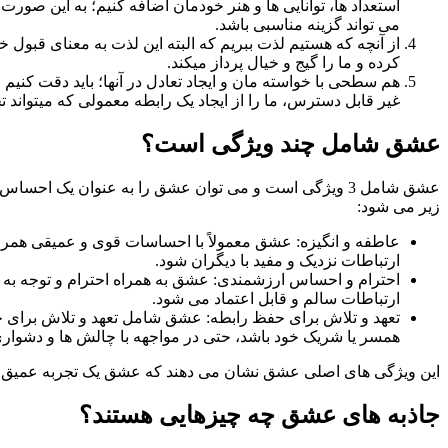
استعداد ها، توانایی ها و هنر خودمان اضافه کنیم؛ به این صورت
می تواند گزینه مناسبی باشد.
از آنچه که هستیم لذت ببریم که البته این لذت به معنای قبول 
کرده و ما را گیج و خیال پرداز میکند.
هم سطحی با خواسته مان و ایجاد تعادل در آنها؛ باید دقت کنیم
غیر قابل دسترس، ما را از ایجاد یک رابطه معمولی که میتواند 
عشق شامل چند ویژگی است؟
عشق شامل 3 ویژگی است و می توان عشق را به عنوان یک 
زیر می شود:
عاطفه و انگیزه: عشق معمولاً با احساسات قوی و عمیقی همرا
ارتباطات نزدیک و مفید با دیگران شود.
احترام و احساس ارزشمندی: عشق به همراه احترام و توجه به م
ارتباطات سالم و قابل اعتماد می شود.
تعهد و تلاش برای حفظ رابطه: عشق شامل تعهد و تلاش برای ح
همسر یا شریک خود باشد، حتی در مواجهه با چالش ها و دشواری
این ویژگی های اصلی عشق نشان می دهند که عشق یک تجربه عمیق و م
جاذبه های عشق چه چیزهایی هستند؟