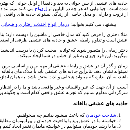
جاذبه های عشقی از سن جوانی به بعد و دقیقا از اوایل جوانی که ب
شده است، جوانهایی که هر چه در الپایین تر
ازدواج
می کنند میتوانند 
از ثروت و دارایی و محل خاصی از زندگی نمیتواند جاذبه های واقعی از
پیشنهاد می کنیم بخوانید:
درمان انواع اختلات رفتاری و هیجانی
مثلا دختری را فرض کنید که مدل خاصی از ماشین را دوست دارد؛ بنابر
عشق است و تداوم رابطه. عشق و جاذبه های عشقی ظرفی از استعداد
دختر زیبایی را متصور شوید که توانایی محبت کردن یا درست اندیشیدن 
میگیرید، این فرد چیزی به غیر از خشم در شما ایجاد نمیکند.
زمان و گذر آن در عشق و رابطه عشقی از مهم ترین و اساسی ترین م
نمیتواند نشان دهد. بنابراین جاذبه های عشقی باید با ملاک های بال
باشد، به آن اندازه که میتواند هیجانی و لذت بخش باشد، به همان اندا
آسیب از آن جهت که غیر واقبینانه و غیر واقعی باشد و ما را در انتظا
سرگردانی مداوم بمانیم که تجربه عشق واقعی کدام است و چگونه برای
جاذبه های عشقی بالغانه
شناخت خودمان
که باعث میشود بدانیم چه میخواهیم.
خواسته ما در عشق باید با واقعیت خودمان و پیرامونمان مطابق
ما با رشد خودمان میتوانیم در خواسته هایمان تغییر ایجاد کنی