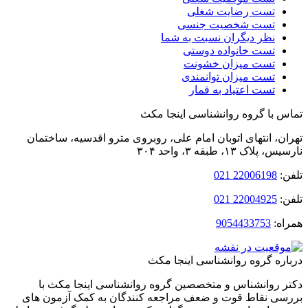
تست رضایت شغلی
تست شخصیت جنسی
نظر دیگران نسبت به شما
تست خانواده دوستی
تست میزان خشونت
تست میزان توانمندی
تست اعتیاد به قمار
 با گروه روانشناسی اینجا مکث
ن، انتهای اتوبان امام‌ علی، روبروی مترو اقدسیه، ساختمان
لاک ۱۳، طبقه ۳، واحد ۳۰۴
:
22006198 021
:
22004925 021
ه:
9054433753
ره گروه روانشناسی اینجا مکث
 روانشناس و متخصصین گروه روانشناسی اینجا مکث با
ی نقاط قوت و ضعف مراجعه کنندگان به کمک آزمون های