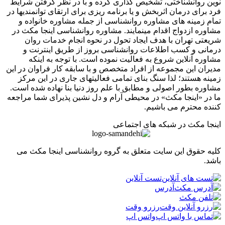
 روانشناختی، تشخیص گذاری کرده و با در نظر گرفتن شرایط
برای درمان اثربخش و یا برنامه ریزی برای ارتقای توانمندیها در
 زمینه های مشاوره روانشناسی از جمله مشاوره خانواده و
ره ازدواج اقدام مینمایند. مشاوره روانشناسی اینجا مکث در
تی تهران با هدف ایجاد تحول در نحوه انجام خدمات روان
نی و کسب اطلاعات روانشناسی بروز از طریق اینترنت و
ره آنلاین شروع به فعالیت نموده است. با توجه به اینکه
ان این مجموعه از افراد متخصص و با سابقه کار فراوان در این
ه هستند؛ لذا سنگ بنای تمامی فعالیتهای جاری در این مرکز
ره بطور اصولی و مطابق با علم روز دنیا بنا نهاده شده است.
ر «اینجا مکث» در محیطی آرام و دل نشین پذیرای شما مراجعه
ه محترم می باشیم.
ا مکث در شبکه های اجتماعی
 حقوق این سایت متعلق به گروه روانشناسی اینجا مکث می
.
تست آنلاین
آدرس
رزرو وقت
واتس اپ